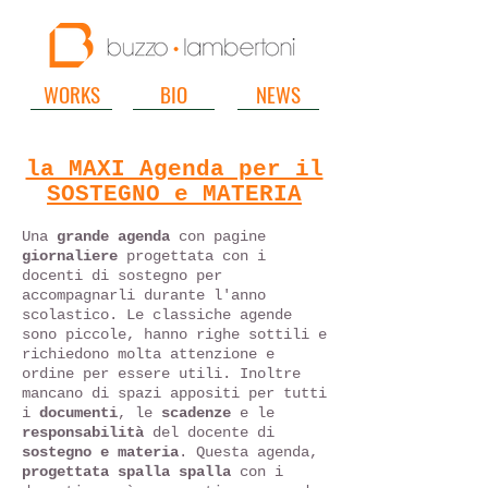
WORKS
BIO
NEWS
la MAXI Agenda per il
SOSTEGNO e MATERIA
Una
grande agenda
con pagine
giornaliere
progettata con i
docent
i di sostegno per
accompagnarli durante l'anno
scolastico. Le classiche agende
sono piccole, hanno righe sottili e
richiedono molta attenzione e
ordine per essere utili. Inoltre
ma
ncano di spazi appositi per tutti
i
documenti
, le
scadenze
e le
responsabilità
del docente di
sostegno e materia
. Questa agenda,
progettata spalla spalla
con i