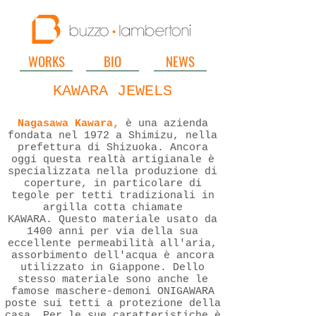
WORKS
BIO
NEWS
KAWARA JEWELS
Nagasawa Kawara,
è una azienda
fondata nel 1972 a Shimizu, nella
prefettura di Shizuoka.
Ancora
oggi questa realtà artigianale è
specializzata nella produzione di
coperture, in particolare di
tegole per tetti tradizionali in
argill
a cotta chiamate
KAWARA.
Questo materiale usato da
1400 anni per via della sua
eccellente permeabilità all'aria,
assorbimento dell'acqua è ancora
utilizzato in Giappone. Dello
stesso materiale sono anche le
famose maschere-demoni ONIGAWARA
poste sui tetti a protezione della
casa. Per le sue caratteristiche è