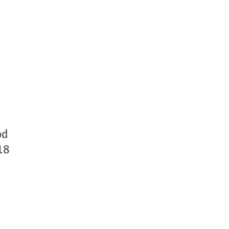
od
18