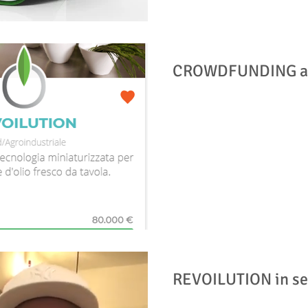
CROWDFUNDING ap
REVOILUTION in se