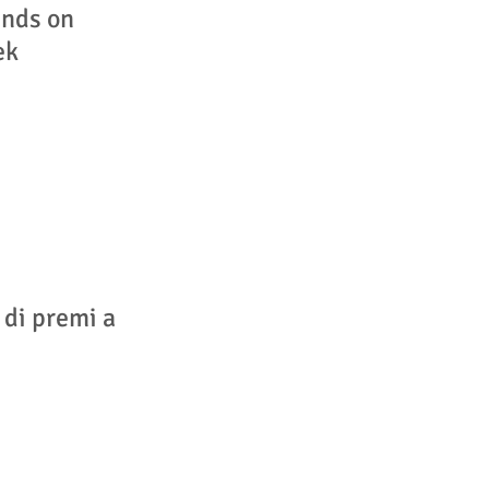
ands on
ek
di premi a