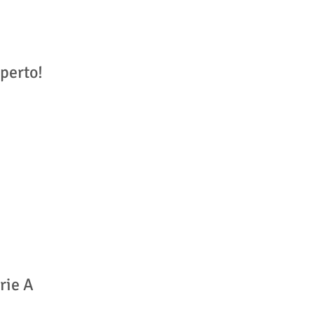
erto!
rie A