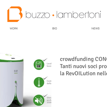
WORK
BIO
NEWS
crowdfunding CO
Tanti nuovi soci pro
la RevOILution nell
cucine!