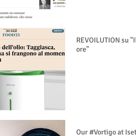
REVOILUTION su "Il
ore"
Our #Vortigo at Ise