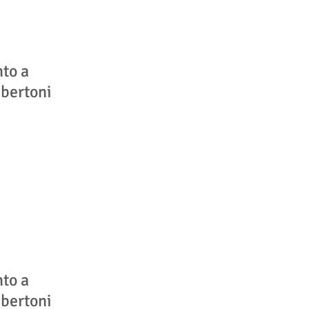
nto a
bertoni
nto a
bertoni