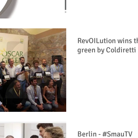
RevOILution wins t
green by Coldiretti
Berlin - #SmauTV