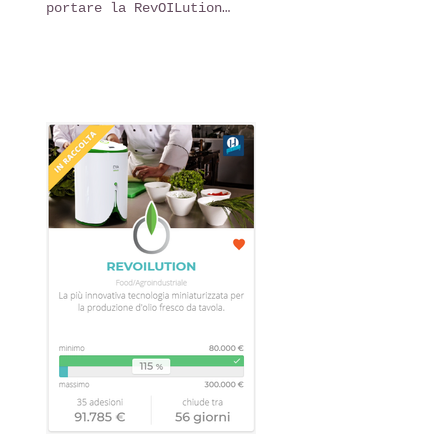
portare la RevOILution
nelle vostre cucine!