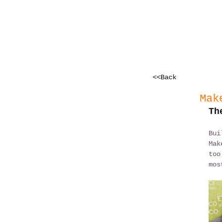
<<Back
Mak
Th
Bui
Mak
too
mos