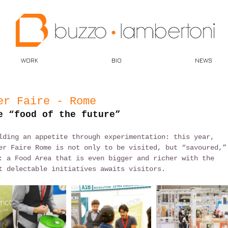
WORK
BIO
NEWS
er Faire - Rome
e “food of the future”
lding an appetite through experimentation: this year, 
er Faire Rome is not only to be visited, but “savoured,”
: a Food Area that is even bigger and richer with the 
t delectable initiatives awaits visitors.