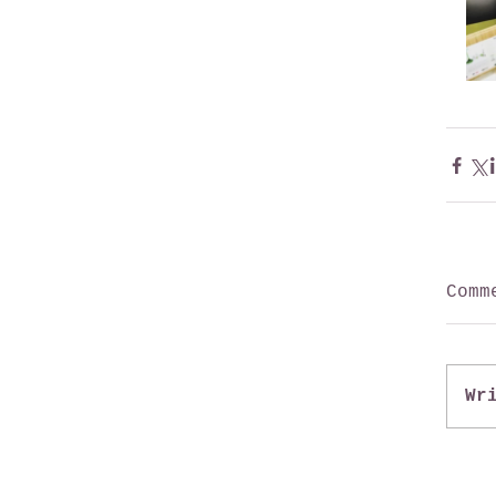
Comm
Wr