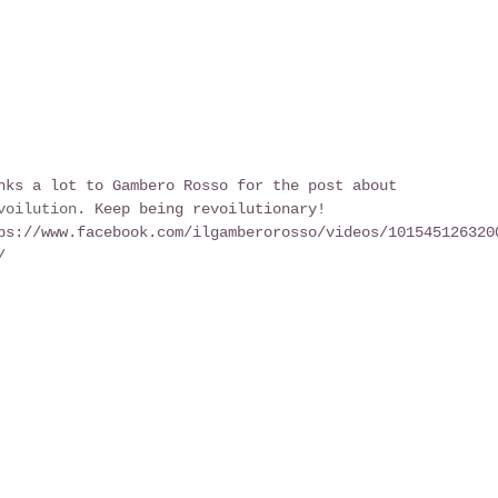
nks a lot to Gambero Rosso for the post about 
voilution
. Keep being revoilutionary!
ps://www.facebook.com/ilgamberorosso/videos/101545126320
/