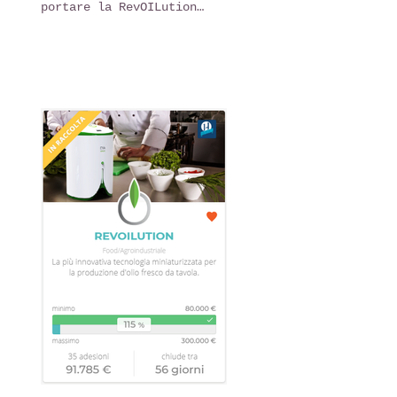
portare la RevOILution
nelle vostre cucine!