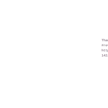
Tha
#re
htt
142